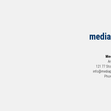
media
Med
Ar
121 77 St
info@mediap
Phon